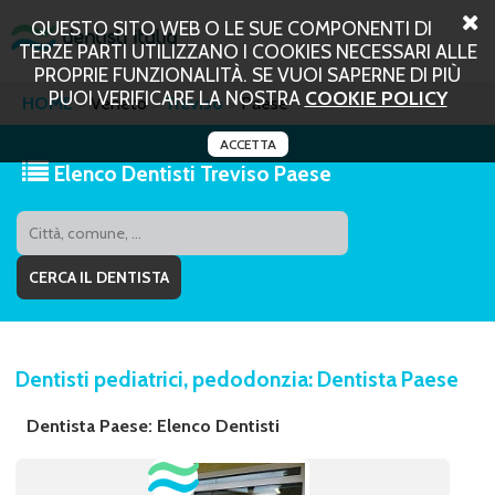
QUESTO SITO WEB O LE SUE COMPONENTI DI
TERZE PARTI UTILIZZANO I COOKIES NECESSARI ALLE
PROPRIE FUNZIONALITÀ. SE VUOI SAPERNE DI PIÙ
PUOI VERIFICARE LA NOSTRA
COOKIE POLICY
HOME
Veneto
Treviso
Paese
ACCETTA
Elenco Dentisti Treviso Paese
Dentisti pediatrici, pedodonzia: Dentista Paese
Dentista Paese: Elenco Dentisti