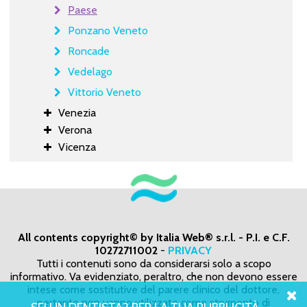
Paese
Ponzano Veneto
Roncade
Vedelago
Vittorio Veneto
Venezia
Verona
Vicenza
All contents copyright© by Italia Web® s.r.l. - P.I. e C.F.
10272711002
-
PRIVACY
Tutti i contenuti sono da considerarsi solo a scopo
informativo. Va evidenziato, peraltro, che non devono essere
intese come sostitutive del parere clinico del dottore,
pertanto non vanno utilizzate come strumento di