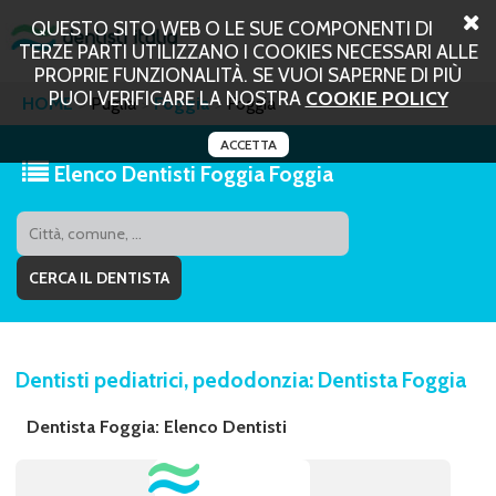
QUESTO SITO WEB O LE SUE COMPONENTI DI
TERZE PARTI UTILIZZANO I COOKIES NECESSARI ALLE
PROPRIE FUNZIONALITÀ. SE VUOI SAPERNE DI PIÙ
PUOI VERIFICARE LA NOSTRA
COOKIE POLICY
HOME
Puglia
Foggia
Foggia
ACCETTA
Elenco Dentisti Foggia Foggia
Dentisti pediatrici, pedodonzia: Dentista Foggia
Dentista Foggia: Elenco Dentisti