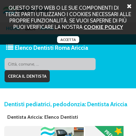
QUESTO SITO WEB O LE SUE COMPONENTI DI
TERZE PARTI UTILIZZANO I COOKIES NECESSARI ALLE
PROPRIE FUNZIONALITÀ. SE VUOI SAPERNE DI PIÙ
PUOI VERIFICARE LA NOSTRA
COOKIE POLICY
HOME
Lazio
Roma
Ariccia
ACCETTA
Elenco Dentisti Roma Ariccia
Dentisti pediatrici, pedodonzia: Dentista Ariccia
Dentista Ariccia: Elenco Dentisti