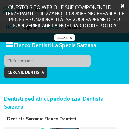
QUESTO SITO WEB O LE SUE COMPONENTI DI
TERZE PARTI UTILIZZANO I COOKIES NECESSARI ALLE
PROPRIE FUNZIONALITÀ. SE VUOI SAPERNE DI PIÙ
PUOI VERIFICARE LA NOSTRA
COOKIE POLICY
HOME
Liguria
La Spezia
Sarzana
ACCETTA
Elenco Dentisti La Spezia Sarzana
Dentisti pediatrici, pedodonzia: Dentista
Sarzana
Dentista Sarzana: Elenco Dentisti