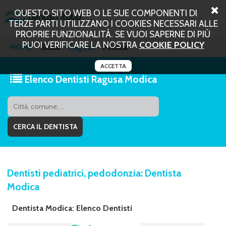
QUESTO SITO WEB O LE SUE COMPONENTI DI
TERZE PARTI UTILIZZANO I COOKIES NECESSARI ALLE
PROPRIE FUNZIONALITÀ. SE VUOI SAPERNE DI PIÙ
PUOI VERIFICARE LA NOSTRA
COOKIE POLICY
HOME
Sicilia
Ragusa
Modica
ACCETTA
Elenco Dentisti Ragusa Modica
Dentisti pediatrici, pedodonzia: Dentista
Modica
Dentista Modica: Elenco Dentisti