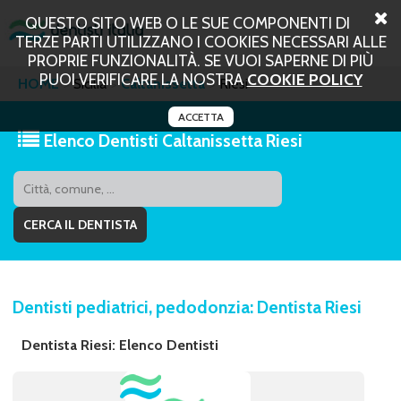
QUESTO SITO WEB O LE SUE COMPONENTI DI
TERZE PARTI UTILIZZANO I COOKIES NECESSARI ALLE
PROPRIE FUNZIONALITÀ. SE VUOI SAPERNE DI PIÙ
PUOI VERIFICARE LA NOSTRA
COOKIE POLICY
HOME
Sicilia
Caltanissetta
Riesi
ACCETTA
Elenco Dentisti Caltanissetta Riesi
Dentisti pediatrici, pedodonzia: Dentista Riesi
Dentista Riesi: Elenco Dentisti