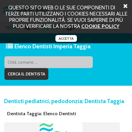
QUESTO SITO WEB O LE SUE COMPONENTI DI
TERZE PARTI UTILIZZANO I COOKIES NECESSARI ALLE
PROPRIE FUNZIONALITÀ. SE VUOI SAPERNE DI PIÙ
PUOI VERIFICARE LA NOSTRA
COOKIE POLICY
HOME
Liguria
Imperia
Taggia
ACCETTA
Elenco Dentisti Imperia Taggia
Dentisti pediatrici, pedodonzia: Dentista Taggia
Dentista Taggia: Elenco Dentisti