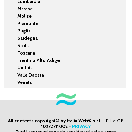
Lombardia
Marche
Molise
Piemonte
Puglia
Sardegna
Sicilia
Toscana
Trentino Alto Adige
Umbria
Valle Daosta
Veneto
All contents copyright© by Italia Web® s.r.l. - P.I. e C.F.
10272711002
-
PRIVACY
Tutti i contenuti sono da considerarsi solo a scopo